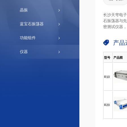
晶振
长沙天穹电子
石振荡器与先
蓝宝石振荡器
密测试仪器，
功能组件
产品
仪器
型号
产品图
R10
R20