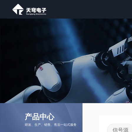
晶振
温补晶振
恒温晶振
抗振晶振
倍频模块
精密物理测量
产品知识
驯服晶振
卫星驯服时钟模块
产品中心
研发、生产、销售、售后一站式服务
信号源