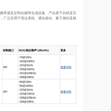
频率源及定制化频率合成设备。产品基于自研蓝宝
，广泛应用于雷达系统、通信基站、量子测控及精
控制接口
5GHz相位噪声 (dBc/Hz)
更多
-70@10Hz

-102@100Hz

-131@1kHz

查看详情
-159@10kHz

-161@100kHz

-168@1MHz
-60@10Hz

-95@100Hz

-125@1kHz

SPI
查看详情
-153@10kHz

-158@100kHz
