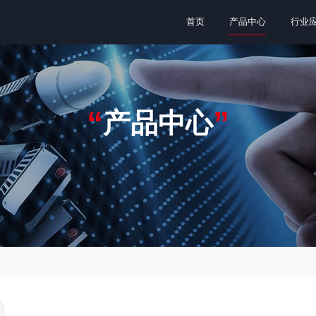
首页
产品中心
行业
蓝宝石振荡器
功能组件
仪器
模块式蓝宝石振荡器
数字频率合成模块
信号源
“
”
产品中心
可变频蓝宝石频率综合器
低相位噪声放大模块
抗振型蓝宝石振荡器
滤波器组模块
量子测控谐振腔
多通道延迟模块
仪器及测试
行业动态
通信与能源
公司新闻
跳频滤波组件
开关矩阵组件