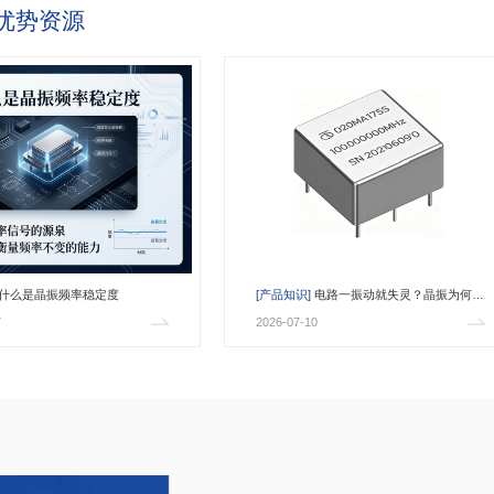
优势资源
什么是晶振频率稳定度
[产品知识]
电路一振动就失灵？晶振为何对
7
2026-07-10
振动如此敏感