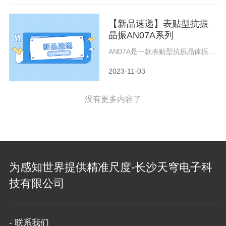
实现了在-55℃~+85℃度环境温度
下的稳定输出，静态相位噪声确保
【新品速递】表贴型抗振
<-155dBc@1kHz，
<-163dBc@10kHz。
晶振​AN07A系列
AN07A是一款表贴型抗振晶体振荡
器，内置抗振型晶体，采用低相噪
振荡电路，实现了在-45~+85度环
2023-11-03
境温度下的稳定输出，静态相位噪
声确保 -135dBc@1kHz.
没有更多内容了
为感知世界提供精准尺度-长沙天穹电子科
技有限公司
- 联系我们