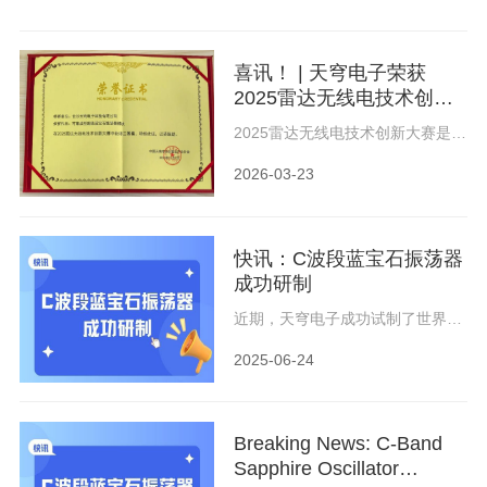
The clock utilizes the ultra-low
loss of the sapphire medium to
build a high-energy
electromagnetic resonance
喜讯！ | 天穹电子荣获
mode, which gathers high
electromagnetic energy with low
2025雷达无线电技术创新
loss, and thus builds an oscillator
大赛二等奖
with extremely high stability.
2025雷达无线电技术创新大赛是由
深圳大学电子与信息工程学院联合
中国无线电协会雷达产业分会、江
2026-03-23
苏省和平利用军工技术协会、南京
航空航天大学电磁频谱研究院共同
主办，以感知未来、无线赋能为主
题，旨在搭建一个高水平的交流展
快讯：C波段蓝宝石振荡器
示平台，发掘优秀人才与创新项
目，促进高校科研成果转化与企业
成功研制
技术创新，服务国家雷达无线电事
业发展大局，打造雷达无线电领域
近期，天穹电子成功试制了世界首
的“创新高地”和“生态枢纽”。 大赛
台C波段蓝宝石振荡器；通过设计
分别设立企业赛道与高校赛道，经
5GHz的高Q值蓝宝石谐振器，配合
2025-06-24
过激烈角逐与专业评审，共评选出
相关的超低相噪振荡回路，成功实
4大奖项8项优秀创新项目。天穹电
现5GHz信号的稳定振荡。
子研发的“可集成型超稳蓝宝石振荡
器模块”在企业赛道众多优秀参赛项
Breaking News: C-Band
目中脱颖而出，荣获二等奖。
Sapphire Oscillator