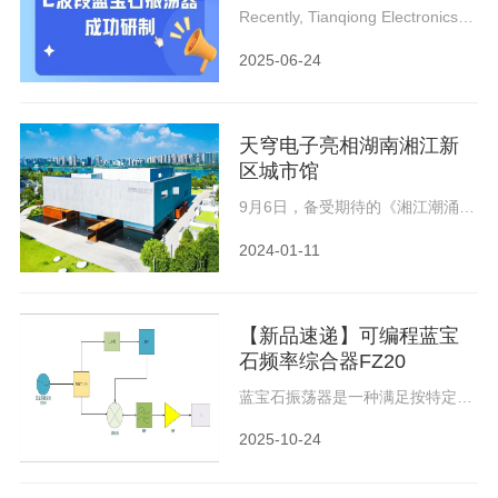
Successfully Developed
Recently, Tianqiong Electronics
successfully prototyped the
world\'s first C-band sapphire
2025-06-24
oscillator. By designing a 5GHz
high-Q sapphire resonator and
integrating it with a corresponding
ultra-low phase noise oscillation
天穹电子亮相湖南湘江新
circuit, the company achieved
stable oscillation of 5GHz signals.
区城市馆
9月6日，备受期待的《湘江潮涌向
未来——中国式现代化的湘江实
践》展览在湖南湘江新区城市馆正
2024-01-11
式开展。天穹电子受邀参加开展仪
式，并携公司自主研发的蓝宝石振
荡器产品TQSRO-C50亮相展厅。
【新品速递】可编程蓝宝
石频率综合器FZ20
蓝宝石振荡器是一种满足按特定频
点设计的单点频振荡器，其调谐范
围在100kHz范围内，难以应用于
2025-10-24
需要复杂频率信号的场合。因此我
们将DDS与SRO结合，研制成功
FZ20可编程蓝宝石频率综合板