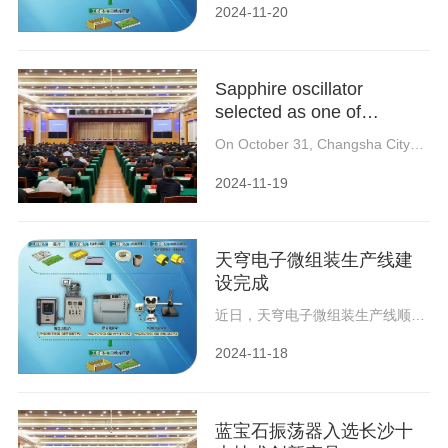
Electronics has successfully
2024-11-20
completed the installation and
trial production, marking an
important breakthrough for the
company in the industry.
Sapphire oscillator
selected as one of
Changsha Top Ten
On October 31, Changsha City
Technological Innovation
Science and Technology
Innovation Conference was
Products
2024-11-19
successfully concluded in a warm
atmosphere. At the meeting,
Changsha City released the top
ten scientific and technological
天穹电子微组装生产线建
achievements transformation
projects and top ten technological
设完成
innovation products for 2022-
2024, and the sapphire oscillator
近日，天穹电子微组装生产线顺利
independently developed by
完成安装试生产，标志着公司在行
Skydome Electronics was listed
业领域取得了重要突破。此次微组
2024-11-18
among them.
装生产线的建设是公司战略性的重
要举措，该项目从规划到实施，历
时数月，经过全体员工的共同努力
和不懈奋斗，终于迎来...
蓝宝石振荡器入选长沙十