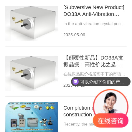
卡；该产品充分利用DDS变频特
[Subversive New Product]
性，也保留了SRO的超低相噪，从
而实现了输出信号频率在一定范围
DO33A Anti-Vibration
内可调；其外形为 6U VPX板卡，
Crystals: Cost-effective
易于应用于客户的频综系统。
In the anti-vibration crystal prices
choice with
remain high in the market
background, Changsha Tianqiong
uncompromising
2025-05-06
Electronic Technology re-
performance!
launched industrial-grade DO33A
type anti-vibration crystal - the
same performance, the price
【颠覆性新品】DO33A抗
dropped 30%! With a more
affordable price for your
振晶振：高性价比之选，
equipment to provide high-grade
性能不妥协！​
anti-vibration protection!
在抗振晶振价格居高不下的市场背
景下，长沙天穹电子科技重磅推出
可以介绍下你们的产品么？
工业级DO33A型抗振晶振——同等
2025-03-19
性能，价格直降30%！用更亲民的
价格，为您的设备提供高等级抗振
保障！
Completion of the
construction of the micro-
assembly production line
Recently, the micro-assembly
of Tianqiong Electronics
production line of Tianqiong