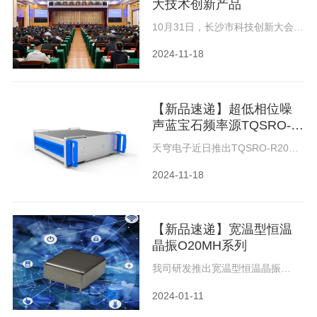
大技术创新产品
10月31日，长沙市科技创新大会在
热烈氛围中圆满落幕。会上，长沙
市发布了2022-2024年十大科技成
2024-11-18
果转化项目和十大技术创新产品，
天穹电子自主研发的蓝宝石振荡器
名列其中。此次入选“长沙市十大技
术创新产品”的蓝宝...
【新品速递】超低相位噪
声蓝宝石频率源TQSRO-
R20
天穹电子近日推出TQSRO-R20频
率源，内部采用蓝宝石振荡器，输
出多路超低相位噪声信号，可为研
2024-11-18
发测量提供更好的性能。外形尺寸
为365*451*111mm，为桌面仪器
设备，输出频点支持定制化。
【新品速递】宽温型恒温
晶振O20MH系列
我司研发推出宽温型恒温晶振
O20MH系列产品，这是一款恒温
直插型晶体振荡器，内置高品质因
2024-01-11
数SC切割抗振型晶体，采用改进的
温度补偿电路和高精度恒温控制，