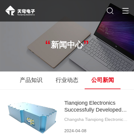
“
”
新闻中心
产品知识
行业动态
公司新闻
Tianqiong Electronics
Successfully Developed
Chinas First Sapphire
Changsha Tianqiong Electronic
Clock
Technology Company released
the first sapphire clock in China.
2024-04-08